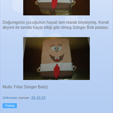
Doğumgünü çocuğunun hayali tam olarak böyleymiş. Kendi
deyimi ile tamda hayal ettiği gibi olmuş Sünger Bob pastası.
Mutlu Yıllar Sünger Bob))
Unknown
zaman:
25.10.10
Paylaş